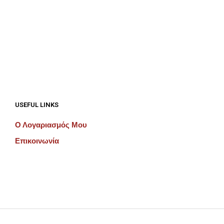
€
192.00
€
192.00
ΠΡΟΣΘΉΚΗ ΣΤΟ ΚΑΛΆΘΙ
ΠΡΟΣΘΉΚΗ ΣΤΟ ΚΑΛΆΘΙ
USEFUL LINKS
Ο Λογαριασμός Μου
Επικοινωνία