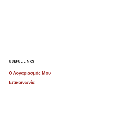
€
192.00
€
192.00
ΠΡΟΣΘΉΚΗ ΣΤΟ ΚΑΛΆΘΙ
ΠΡΟΣΘΉΚΗ ΣΤΟ ΚΑΛΆΘΙ
USEFUL LINKS
Ο Λογαριασμός Μου
Επικοινωνία