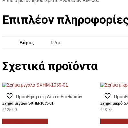
Ριπίδιο με τον Ιησού Χριστό Αναπεσών RIP-005
Επιπλέον πληροφορίε
Βάρος
0.5 κ.
Σχετικά προϊόντα
Προσθήκη στη Λίστα Επιθυμιών
Προσθ
Σχήμα μεγάλο SXHM-1039-01
Σχήμα μικρό S
€
125.00
€
43.75
Προσθήκη στο καλάθι
Προσθήκη στ