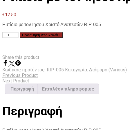
€
12.50
Ριπίδιο με τον Ιησού Χριστό Αναπεσών RIP-005
Ριπίδιο
Προσθήκη στο καλάθι
με
τον
Ιησού
Χριστό
Share this product
Αναπεσών
RIP-
Κωδικός προϊόντος:
RIP-005
Κατηγορία:
Διάφορα (Various)
005
Previous Product
ποσότητα
Next Product
Περιγραφή
Επιπλέον πληροφορίες
Περιγραφή