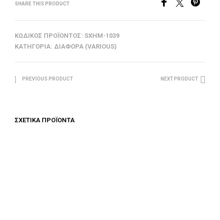
SHARE THIS PRODUCT
ΚΩΔΙΚΌΣ ΠΡΟΪΌΝΤΟΣ:
SXHM-1039
ΚΑΤΗΓΟΡΊΑ:
ΔΙΆΦΟΡΑ (VARIOUS)
PREVIOUS PRODUCT
NEXT PRODUCT
ΣΧΕΤΙΚΆ ΠΡΟΪΌΝΤΑ
€
125.00
€
125.00
ΠΡΟΣΘΉΚΗ ΣΤΟ ΚΑΛΆΘΙ
ΠΡΟΣΘΉΚΗ ΣΤΟ ΚΑΛΆΘΙ