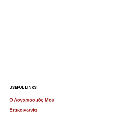
€
12.50
€
12.50
ΠΡΟΣΘΉΚΗ ΣΤΟ ΚΑΛΆΘΙ
ΠΡΟΣΘΉΚΗ ΣΤΟ ΚΑΛΆΘΙ
USEFUL LINKS
Ο Λογαριασμός Μου
Επικοινωνία