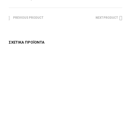
PREVIOUS PRODUCT
NEXT PRODUCT
ΣΧΕΤΙΚΆ ΠΡΟΪΌΝΤΑ
€
687.50
€
687.50
ΠΡΟΣΘΉΚΗ ΣΤΟ ΚΑΛΆΘΙ
ΠΡΟΣΘΉΚΗ ΣΤΟ ΚΑΛΆΘΙ