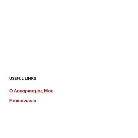
€
687.50
€
687.50
ΠΡΟΣΘΉΚΗ ΣΤΟ ΚΑΛΆΘΙ
ΠΡΟΣΘΉΚΗ ΣΤΟ ΚΑΛΆΘΙ
USEFUL LINKS
Ο Λογαριασμός Μου
Επικοινωνία