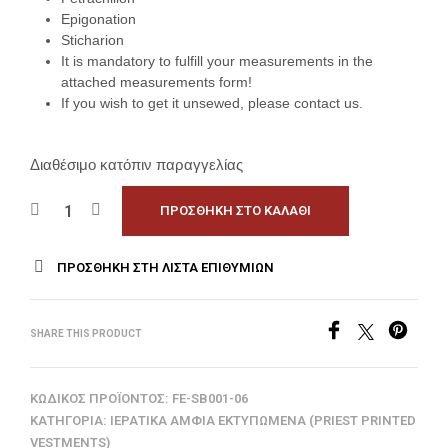
Epigonation
Sticharion
It is mandatory to fulfill your measurements in the
attached measurements form!
If you wish to get it unsewed, please contact us.
Διαθέσιμο κατόπιν παραγγελίας
ΠΡΟΣΘΉΚΗ ΣΤΟ ΚΑΛΆΘΙ
ΠΡΟΣΘΉΚΗ ΣΤΗ ΛΊΣΤΑ ΕΠΙΘΥΜΙΏΝ
SHARE THIS PRODUCT
ΚΩΔΙΚΌΣ ΠΡΟΪΌΝΤΟΣ:
FE-SB001-06
ΚΑΤΗΓΟΡΊΑ:
ΙΕΡΑΤΙΚΆ ΆΜΦΙΑ ΕΚΤΥΠΩΜΈΝΑ (PRIEST PRINTED
VESTMENTS)