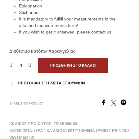
Epigonation
Sticharion
It is mandatory to fulfill your measurements in the
attached measurements form!
If you wish to get it unsewed, please contact us.
Διαθέσιμο κατόπιν παραγγελίας
ΠΡΟΣΘΉΚΗ ΣΤΟ ΚΑΛΆΘΙ
ΠΡΟΣΘΉΚΗ ΣΤΗ ΛΊΣΤΑ ΕΠΙΘΥΜΙΏΝ
SHARE THIS PRODUCT
ΚΩΔΙΚΌΣ ΠΡΟΪΌΝΤΟΣ:
FE-SB006-03
ΚΑΤΗΓΟΡΊΑ:
ΙΕΡΑΤΙΚΆ ΆΜΦΙΑ ΕΚΤΥΠΩΜΈΝΑ (PRIEST PRINTED
VESTMENTS)