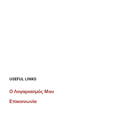
€
687.50
€
687.50
ΠΡΟΣΘΉΚΗ ΣΤΟ ΚΑΛΆΘΙ
ΠΡΟΣΘΉΚΗ ΣΤΟ ΚΑΛΆΘΙ
USEFUL LINKS
Ο Λογαριασμός Μου
Επικοινωνία