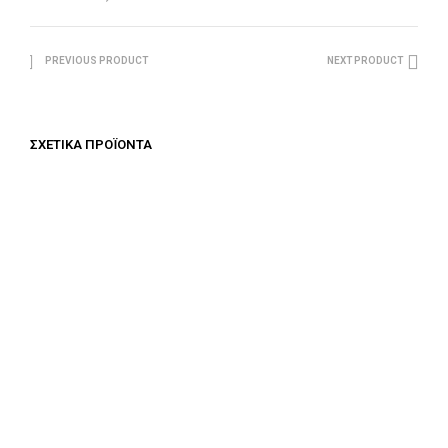
PREVIOUS PRODUCT
NEXT PRODUCT
ΣΧΕΤΙΚΆ ΠΡΟΪΌΝΤΑ
€
687.50
€
687.50
ΠΡΟΣΘΉΚΗ ΣΤΟ ΚΑΛΆΘΙ
ΠΡΟΣΘΉΚΗ ΣΤΟ ΚΑΛΆΘΙ