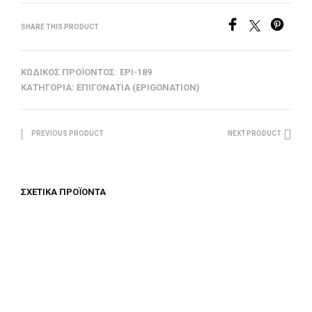
SHARE THIS PRODUCT
ΚΩΔΙΚΌΣ ΠΡΟΪΌΝΤΟΣ:
EPI-189
ΚΑΤΗΓΟΡΊΑ:
ΕΠΙΓΟΝΆΤΙΑ (EPIGONATION)
PREVIOUS PRODUCT
NEXT PRODUCT
ΣΧΕΤΙΚΆ ΠΡΟΪΌΝΤΑ
€
312.50
ΠΡΟΣΘΉΚΗ ΣΤΟ ΚΑΛΆΘΙ