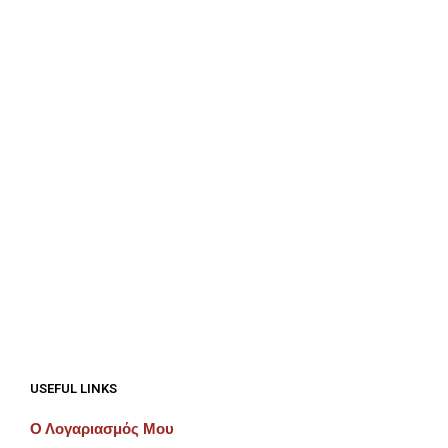
€
100.00
ΠΡΟΣΘΉΚΗ ΣΤΟ ΚΑΛΆΘΙ
€
312.50
ΠΡΟΣΘΉΚΗ ΣΤΟ ΚΑΛΆΘΙ
€
100.00
ΠΡΟΣΘΉΚΗ ΣΤΟ ΚΑΛΆΘΙ
USEFUL LINKS
Ο Λογαριασμός Μου