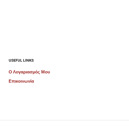
€
192.00
€
192.00
ΠΡΟΣΘΉΚΗ ΣΤΟ ΚΑΛΆΘΙ
ΠΡΟΣΘΉΚΗ ΣΤΟ ΚΑΛΆΘΙ
USEFUL LINKS
Ο Λογαριασμός Μου
Επικοινωνία