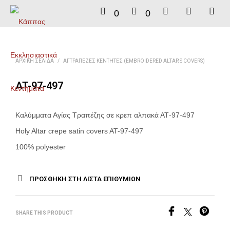
0
0
ΑΡΧΙΚΉ ΣΕΛΊΔΑ
/
ΑΓΤΡΆΠΕΖΕΣ ΚΕΝΤΗΤΈΣ (EMBROIDERED ALTAR'S COVERS)
AT-97-497
Καλύμματα Αγίας Τραπέζης σε κρεπ αλπακά ΑΤ-97-497
Holy Altar crepe satin covers AT-97-497
100% polyester
ΠΡΟΣΘΉΚΗ ΣΤΗ ΛΊΣΤΑ ΕΠΙΘΥΜΙΏΝ
SHARE THIS PRODUCT