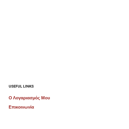
€
0.00
€
0.00
ΠΡΟΣΘΉΚΗ ΣΤΟ ΚΑΛΆΘΙ
ΠΡΟΣΘΉΚΗ ΣΤΟ ΚΑΛΆΘΙ
USEFUL LINKS
Ο Λογαριασμός Μου
Επικοινωνία