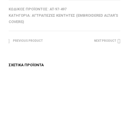
ΚΩΔΙΚΌΣ ΠΡΟΪΌΝΤΟΣ:
AT-97-497
ΚΑΤΗΓΟΡΊΑ:
ΑΓΤΡΆΠΕΖΕΣ ΚΕΝΤΗΤΈΣ (EMBROIDERED ALTAR'S
COVERS)
PREVIOUS PRODUCT
NEXT PRODUCT
ΣΧΕΤΙΚΆ ΠΡΟΪΌΝΤΑ
€
0.00
€
0.00
ΠΡΟΣΘΉΚΗ ΣΤΟ ΚΑΛΆΘΙ
ΠΡΟΣΘΉΚΗ ΣΤΟ ΚΑΛΆΘΙ