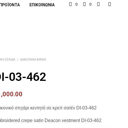
0
0
ΠΡΟΪΌΝΤΑ
ΕΠΙΚΟΙΝΩΝΊΑ
ΙΚΉ ΣΕΛΊΔΑ
/
ΔΙΑΚΟΝΙΚΆ ΆΜΦΙΑ
I-03-462
1,000.00
κονικό στιχάρι κεντητό σε κρεπ σατέν DI-03-462
broidered crepe satin Deacon vestment DI-03-462