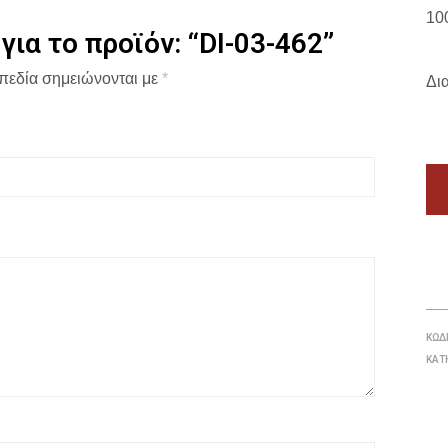
10
ια το προϊόν: “DI-03-462”
πεδία σημειώνονται με
*
Δι
ΚΩΔ
ΚΑΤ