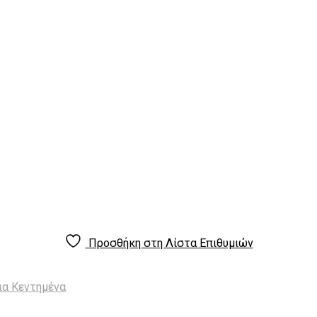
Προσθήκη στη Λίστα Επιθυμιών
α Κεντημένα